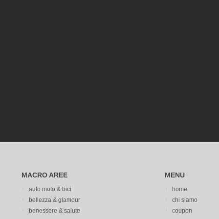
MACRO AREE
MENU
auto moto & bici
home
bellezza & glamour
chi siamo
benessere & salute
coupon