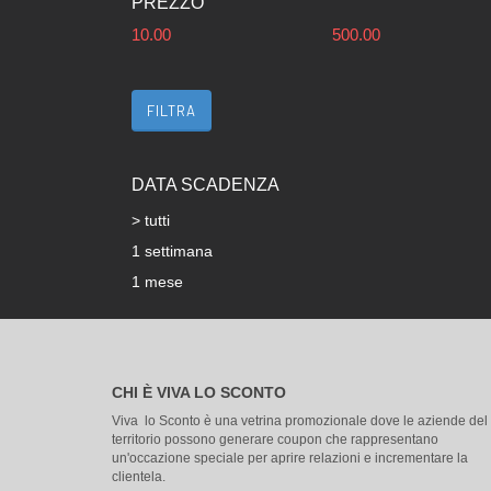
PREZZO
10.00
500.00
FILTRA
DATA SCADENZA
> tutti
1 settimana
1 mese
CHI È VIVA LO SCONTO
Viva lo Sconto è una vetrina promozionale dove le aziende del
territorio possono generare coupon che rappresentano
un'occazione speciale per aprire relazioni e incrementare la
clientela.