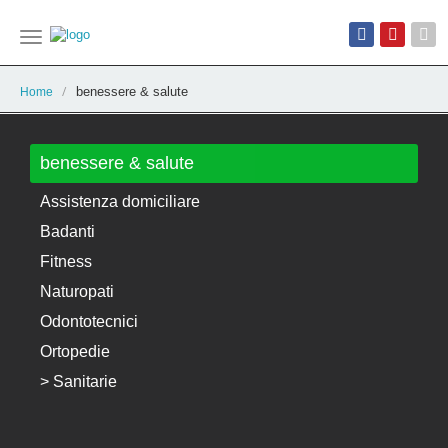
Toggle
navigation
benessere & salute
Home
benessere & salute
Assistenza domiciliare
Badanti
Fitness
Naturopati
Odontotecnici
Ortopedie
> Sanitarie