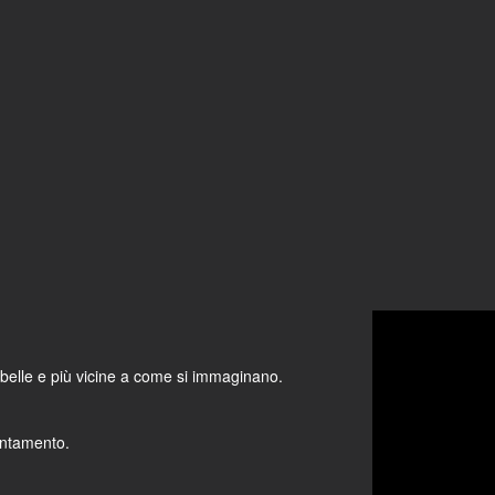
Video
Player
belle e più vicine a come si immaginano.
untamento.