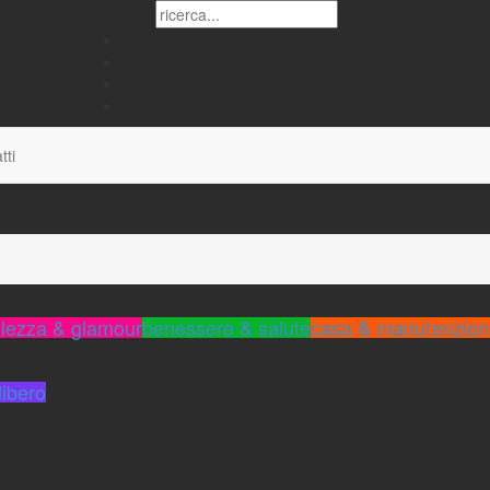
tti
llezza & glamour
benessere & salute
casa & manutenzion
shopping & tempo li