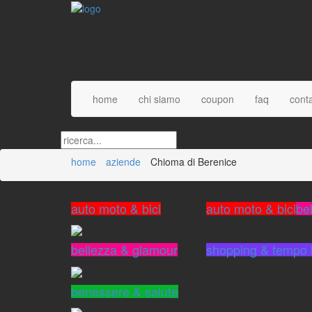
home
chi siamo
coupon
faq
conta
home
aziende
Chioma di Berenice
auto moto & bici
auto moto & bici
be
bellezza & glamour
benessere & salute